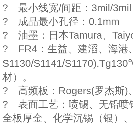
? 最小线宽/间距：3mil/3m
? 成品最小孔径：0.1mm 尺
? 油墨：日本Tamura、Tai
? FR4：生益、建滔、海港
S1130/S1141/S1170),Tg1
材）。
? 高频板：Rogers(罗杰斯)、
? 表面工艺：喷锡、无铅喷
全板厚金、化学沉锡（银）、