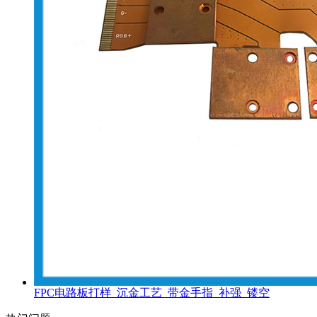
FPC电路板打样_沉金工艺_带金手指_补强_镂空